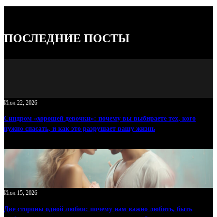
Д
У
Ю
ПОСЛЕДНИЕ ПОСТЫ
Щ
И
Х
Ш
А
Июл 22, 2026
Г
Синдром «хорошей девочки»: почему вы выбираете тех, кого
О
нужно спасать, и как это разрушает вашу жизнь
В
.
Июл 15, 2026
Две стороны одной любви: почему нам важно любить, быть