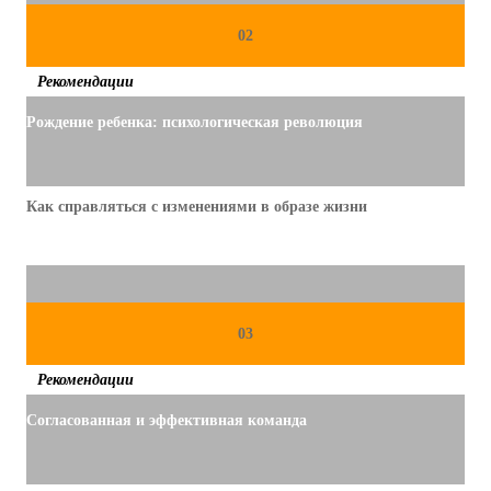
?
02
У
Рекомендации
З
Рождение ребенка: психологическая революция
Н
А
Й
Как справляться с изменениями в образе жизни
Т
Е
,
К
03
А
К
Рекомендации
П
Согласованная и эффективная команда
Е
Р