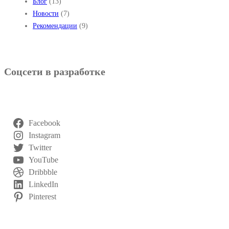
Блог
(13)
И
Новости
(7)
Н
Рекомендации
(9)
А
Й
Т
Соцсети в разработке
И
С
И
Л
Facebook
Ы
Instagram
Д
Twitter
YouTube
Л
Dribbble
Я
LinkedIn
С
Pinterest
Л
Е