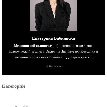
О
З
А
Б
О
Т
Екатерина Бабиньски
И
Медицинский (клинический) психолог
, когнитивно-
Т
поведенческий терапевт. Окончила Институт психотерапии и
Ь
медицинской психологии имени Б.Д. Карвасарского.
С
«Обо мне»
Я
О
С
Категории
Е
Б
Е