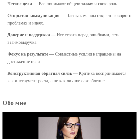
Е
Четкие цели
— Все понимают общую задачу и свою роль.
Ж
Открытая коммуникация
— Члены команды открыто говорят о
И
проблемах и идеях.
Т
Доверие и поддержка
— Нет страха перед ошибками, есть
Ь
взаимовыручка.
П
Е
Фокус на результате
— Совместные усилия направлены на
достижение цели.
Р
В
Конструктивная обратная связь
— Критика воспринимается
Ы
как инструмент роста, а не как личное оскорбление.
Е
Д
Обо мне
Н
И
,
П