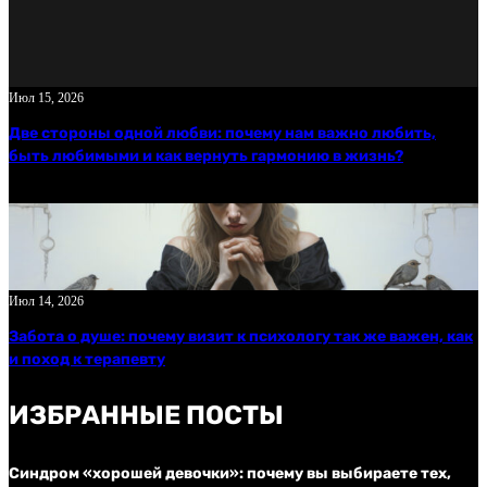
Ш
А
Г
Июл 15, 2026
О
Две стороны одной любви: почему нам важно любить,
В
быть любимыми и как вернуть гармонию в жизнь?
.
Июл 14, 2026
Забота о душе: почему визит к психологу так же важен, как
и поход к терапевту
ИЗБРАННЫЕ ПОСТЫ
Синдром «хорошей девочки»: почему вы выбираете тех,