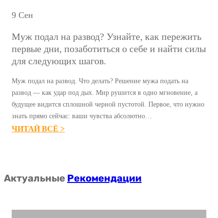
Л
Д
9 Сен
Ю
А
Б
Муж подал на развод? Узнайте, как пережить
Х
В
первые дни, позаботиться о себе и найти силы
О
И
для следующих шагов.
Р
:
О
Муж подал на развод. Что делать? Решение мужа подать на
П
Ш
развод — как удар под дых. Мир рушится в одно мгновение, а
О
будущее видится сплошной черной пустотой. Первое, что нужно
И
Ч
знать прямо сейчас: ваши чувства абсолютно…
Е
Е
:
ЧИТАЙ ВСЁ >
Л
М
М
Ю
У
У
Д
Н
Ж
И
Актуальные
Рекомендации
А
П
П
М
О
Р
В
Д
Е