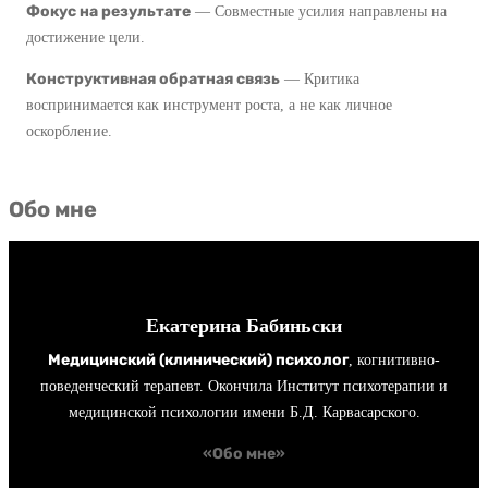
Т
Фокус на результате
Е
— Совместные усилия направлены на
Ч
Ь
достижение цели.
Р
Е
Г
В
Конструктивная обратная связь
— Критика
Л
А
Ы
воспринимается как инструмент роста, а не как личное
О
Р
оскорбление.
Е
В
М
Д
Е
О
Н
Обо мне
Ч
Н
И
Е
И
,
С
Ю
П
К
В
О
Екатерина Бабиньски
О
Ж
З
Й
Медицинский (клинический) психолог
, когнитивно-
И
А
поведенческий терапевт. Окончила Институт психотерапии и
П
З
Б
медицинской психологии имени Б.Д. Карвасарского.
Р
Н
О
И
«Обо мне»
Ь
Т
Р