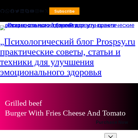
GitHub
WhatsApp
Facebook
Twitter
LinkedIn
Skype
YouTube
Instagram
Behance
X
Subscribe
„Психологический блог Prospsy.ru
практические советы, статьи и
техники для улучшения
эмоционального здоровья
Grilled beef
Burger With Fries Cheese And Tomato
Purchase Now