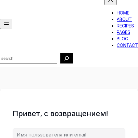
HOME
ABOUT
RECIPES
PAGES
BLOG
CONTACT
Search
Привет, с возвращением!